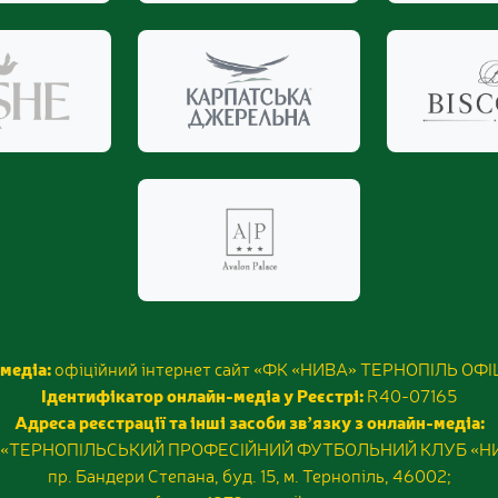
медіа:
офіційний інтернет сайт «ФК «НИВА» ТЕРНОПІЛЬ ОФ
Ідентифікатор онлайн-медіа у Реєстрі:
R40-07165
Адреса реєстрації та інші засоби звʼязку з онлайн-медіа:
 «ТЕРНОПІЛЬСЬКИЙ ПРОФЕСІЙНИЙ ФУТБОЛЬНИЙ КЛУБ «Н
пр. Бандери Степана, буд. 15, м. Тернопіль, 46002;