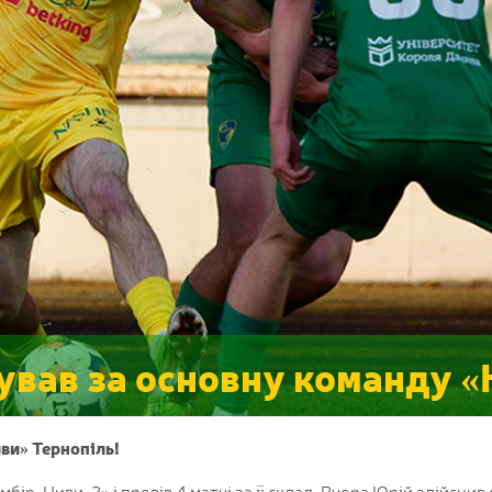
вав за основну команду «
ви» Тернопіль!
мбір-Ниви-2» і провів 4 матчі за її склад. Вчора Юрій здійснив