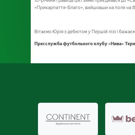
«Прикарпаття-Благо», вийшовши на поле на 8
Вітаємо Юрія з дебютом у Першій лізі і бажаєм
Пресслужба футбольного клубу «Нива» Терн