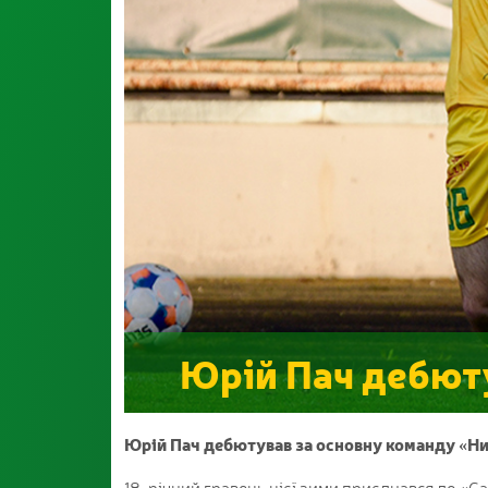
Юрій Пач дебюту
Юрій Пач дебютував за основну команду «Ни
18-річний гравець цієї зими приєднався до «Са