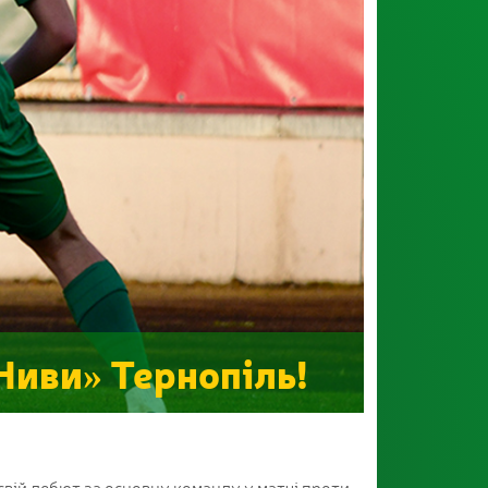
Ниви» Тернопіль!
 свій дебют за основну команду у матчі проти