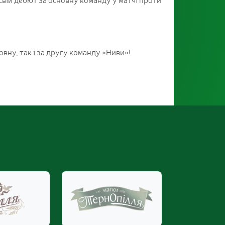
овну, так і за другу команду «Ниви»!