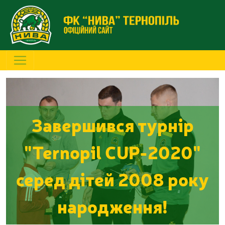
Завершився турнір
"Ternopil CUP-2020"
серед дітей 2008 року
народження!