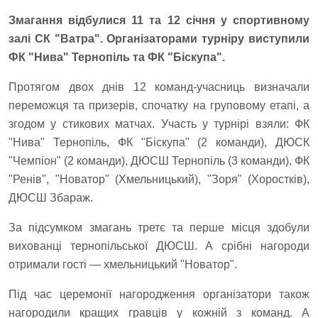
Змагання відбулися 11 та 12 січня у спортивному
залі СК "Ватра". Організаторами турніру виступили
ФК "Нива" Тернопіль та ФК "Біскупа".
Протягом двох днів 12 команд-учасниць визначали
переможця та призерів, спочатку на груповому етапі, а
згодом у стикових матчах. Участь у турнірі взяли: ФК
"Нива" Тернопіль, ФК "Біскупа" (2 команди), ДЮСК
"Чемпіон" (2 команди), ДЮСШ Тернопіль (3 команди), ФК
"Ренів", "Новатор" (Хмельницький), "Зоря" (Хоростків),
ДЮСШ Збараж.
За підсумком змагань третє та перше місця здобули
вихованці тернопільської ДЮСШ. А срібні нагороди
отримали гості — хмельницький "Новатор".
Під час церемонії нагородження організатори також
нагородили кращих гравців у кожній з команд. А