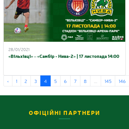
28/01/2021
«Вільхівці» – «Самбір - Нива-2» | 17 листопада 14:00
‹
1
2
3
4
5
6
7
8
...
145
146
ОФІЦІЙНІ ПАРТНЕРИ