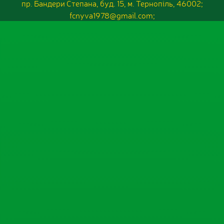
пр. Бандери Степана, буд. 15, м. Тернопіль, 46002;
fcnyva1978@gmail.com;