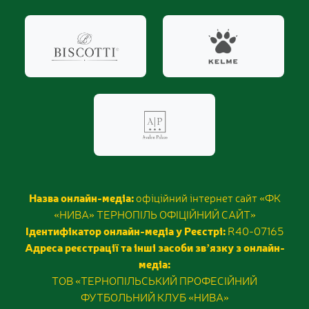
Назва онлайн-медіа:
офіційний інтернет сайт «ФК
«НИВА» ТЕРНОПІЛЬ ОФІЦІЙНИЙ САЙТ»
Ідентифікатор онлайн-медіа у Реєстрі:
R40-07165
Адреса реєстрації та інші засоби звʼязку з онлайн-
медіа:
ТОВ «ТЕРНОПІЛЬСЬКИЙ ПРОФЕСІЙНИЙ
ФУТБОЛЬНИЙ КЛУБ «НИВА»