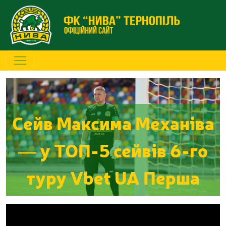
Сейв Максима Механіва
— у ТОП-5 сейвів 6-го
туру Vbet UA Перша