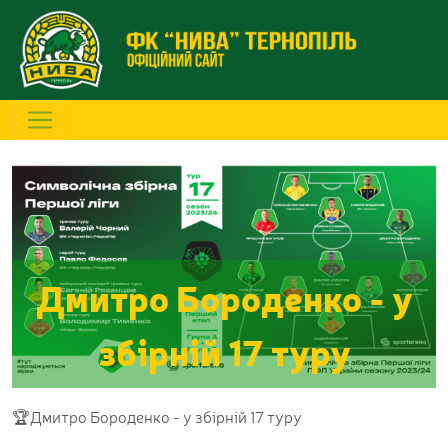
Дмитро Бороденко - у
збірній 17 туру
🏆Дмитро Бороденко - у збірній 17 туру