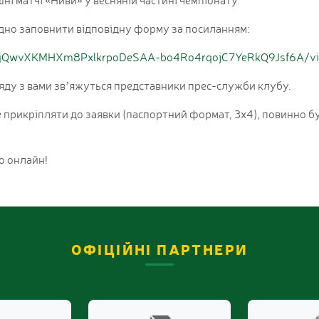
дно заповнити відповідну форму за посиланням:
QLSfjQwvXKMHXm8PxlkrpoDeSAA-bo4Ro4rqojC7YeRkQ9Jsf6A/v
ляду з вами звʼяжуться представники прес-служби клубу.
е прикріпляти до заявки (паспортний формат, 3х4), повинно бу
о онлайн!
ОФІЦІЙНІ ПАРТНЕРИ