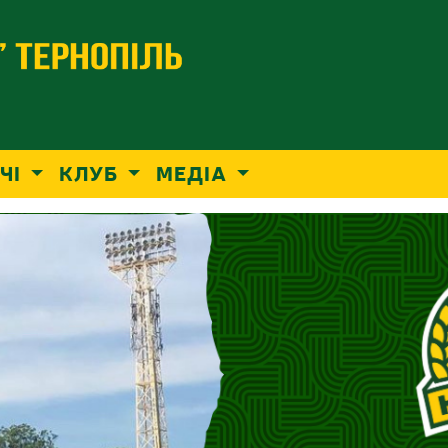
ЧІ
КЛУБ
МЕДІА