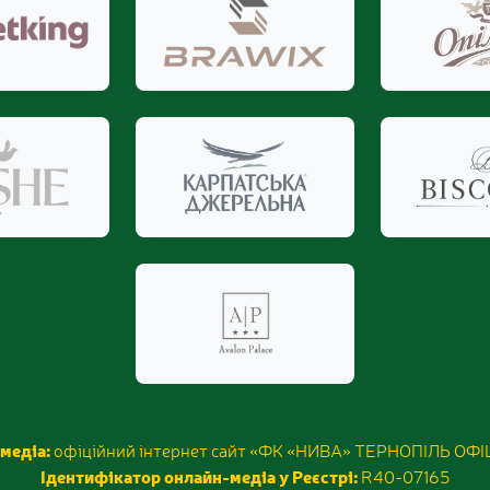
медіа:
офіційний інтернет сайт «ФК «НИВА» ТЕРНОПІЛЬ ОФ
Ідентифікатор онлайн-медіа у Реєстрі:
R40-07165