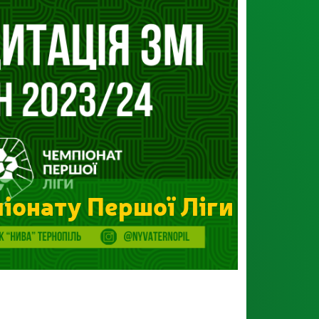
піонату Першої Ліги