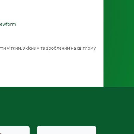
iewform
ти чітким, якісним та зробленим на світлому