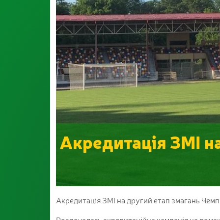
Акредитація ЗМІ на
Акредитація ЗМІ на другий етап змагань Чемп
Розпочалась акредитаційна кампанія на домашн