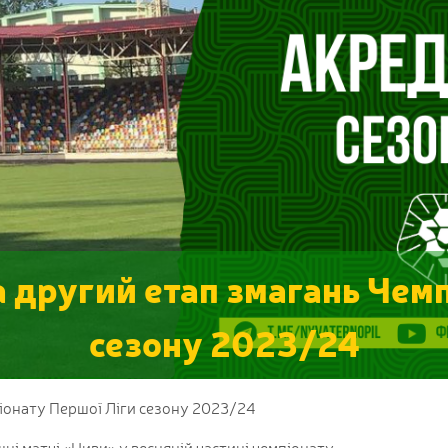
 другий етап змагань Чем
сезону 2023/24
іонату Першої Ліги сезону 2023/24
і матчі «Ниви» у весняній частині чемпіонату.